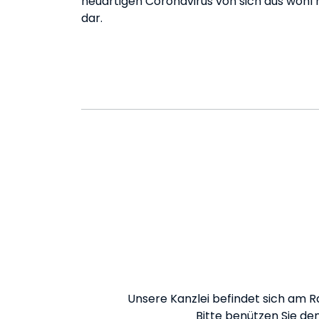
neuartigen Coronavirus von sich aus wohl 
dar.
Unsere Kanzlei befindet sich am R
Bitte benützen Sie den