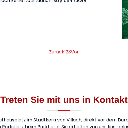
noch keine Notsituation iSd § 584 ABGB
Zurück
1
2
3
Vor
Treten Sie mit uns in Kontakt
athausplatz im Stadtkern von Villach, direkt vor dem D
 Parkplatz beim Parkhotel, Sie erhalten von uns kostenlo