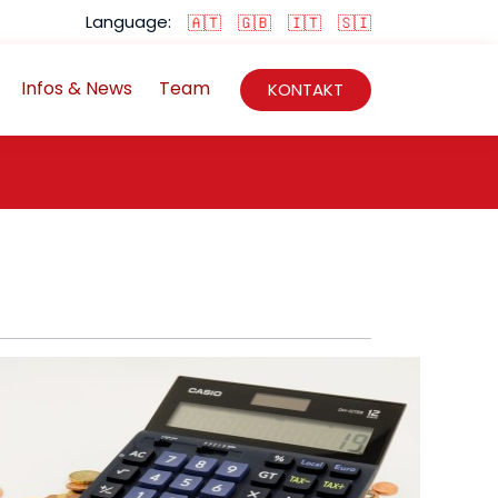
Language:
🇦🇹
🇬🇧
🇮🇹
🇸🇮
Infos & News
Team
KONTAKT