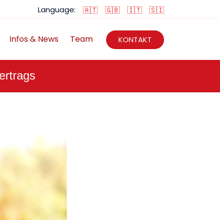
Language:
🇦🇹
🇬🇧
🇮🇹
🇸🇮
Infos & News
Team
KONTAKT
ertrags