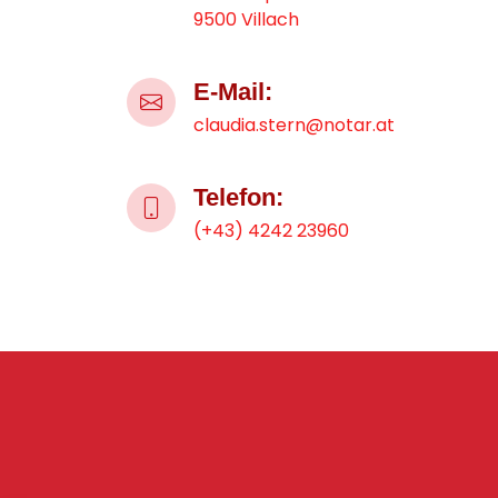
9500 Villach
E-Mail:
claudia.stern@notar.at
Telefon:
(+43) 4242 23960