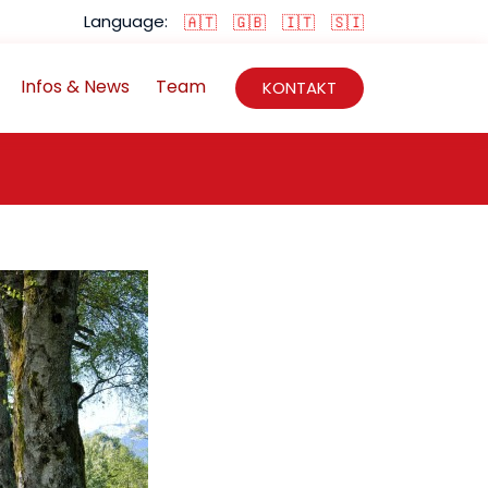
Language:
🇦🇹
🇬🇧
🇮🇹
🇸🇮
Infos & News
Team
KONTAKT