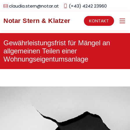
claudia.stern@notar.at
(+43) 4242 23960
Notar Stern & Klatzer
KONTAKT
Gewährleistungsfrist für Mängel an
allgemeinen Teilen einer
Wohnungseigentumsanlage