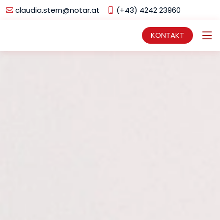
claudia.stern@notar.at
(+43) 4242 23960
KONTAKT