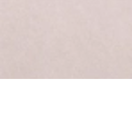
Varujemo vaše
pravice