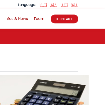
Language:
🇦🇹
🇬🇧
🇮🇹
🇸🇮
Infos & News
Team
KONTAKT