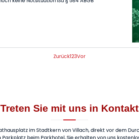
noch keine Notsituation iSd § 584 ABGB
Zurück
1
2
3
Vor
Treten Sie mit uns in Kontakt
athausplatz im Stadtkern von Villach, direkt vor dem D
 Parkplatz beim Parkhotel, Sie erhalten von uns kostenlo