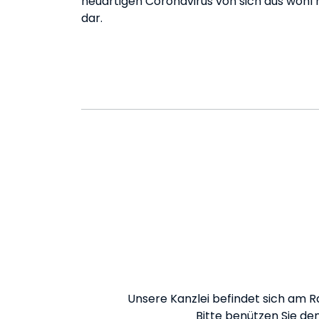
neuartigen Coronavirus von sich aus wohl 
dar.
Unsere Kanzlei befindet sich am R
Bitte benützen Sie den