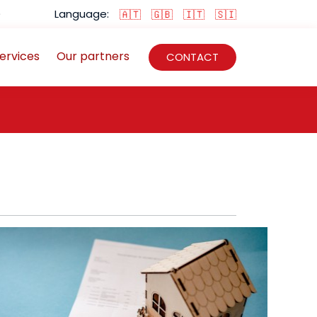
)
Language:
🇦🇹
🇬🇧
🇮🇹
🇸🇮
ervices
Our partners
CONTACT