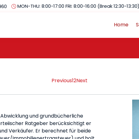
MON-THU: 8:00-17:00 FRI: 8:00-16:00 (Break 12:30-13:30
960
Home
S
Previous
1
2
Next
, Abwicklung und grundbücherliche
rteiischer Ratgeber berücksichtigt er
nd Verkäufer. Er berechnet für beide
euer/Immobilienertragsteuer) und holt