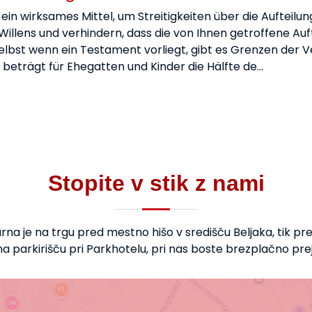
d ein wirksames Mittel, um Streitigkeiten über die Aufte
n Willens und verhindern, dass die von Ihnen getroffene 
lbst wenn ein Testament vorliegt, gibt es Grenzen der 
il beträgt für Ehegatten und Kinder die Hälfte de…
Stopite v stik z nami
rna je na trgu pred mestno hišo v središču Beljaka, tik pr
a parkirišču pri Parkhotelu, pri nas boste brezplačno prejel