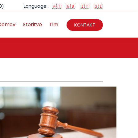
0)
Language:
🇦🇹
🇬🇧
🇮🇹
🇸🇮
Domov
Storitve
Tim
KONTAKT