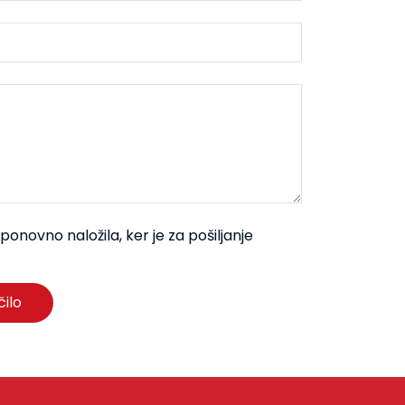
onovno naložila, ker je za pošiljanje
čilo