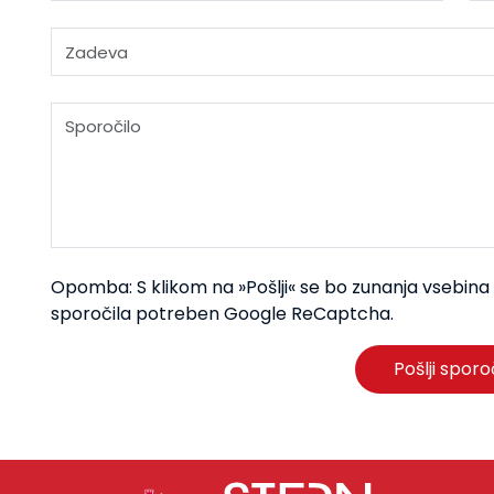
Opomba: S klikom na »Pošlji« se bo zunanja vsebina p
sporočila potreben Google ReCaptcha.
Pošlji sporo